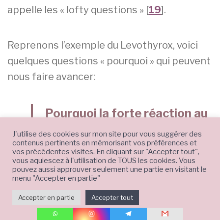
appelle les « lofty questions » [
19
].
Reprenons l’exemple du Levothyrox, voici
quelques questions « pourquoi » qui peuvent
nous faire avancer:
Pourquoi la forte réaction au
Levothyrox NF chez
J'utilise des cookies sur mon site pour vous suggérer des
contenus pertinents en mémorisant vos préférences et
certaines personnes permet
vos précédentes visites. En cliquant sur "Accepter tout",
vous aquiescez à l'utilisation de TOUS les cookies. Vous
de mieux comprendre les
pouvez aussi approuver seulement une partie en visitant le
menu "Accepter en partie"
causes de leur maladie
Accepter en partie
Accepter tout