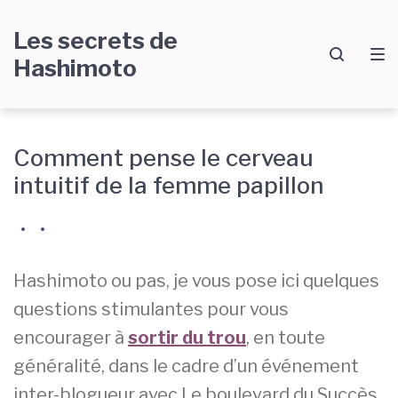
Passer
Aller
Passer
Les secrets de
à
au
au
Hashimoto
la
contenu
pied
navigation
de
principale
page
Comment pense le cerveau
Mental
intuitif de la femme papillon
par
•
Céline
•
P
5
Marie
u
C
Hashimoto ou pas, je vous pose ici quelques
b
o
l
m
questions stimulantes pour vous
i
m
encourager à
sortir du trou
, en toute
é
e
l
n
généralité, dans le cadre d’un événement
e
t
inter-blogueur avec Le boulevard du Succès.
1
a