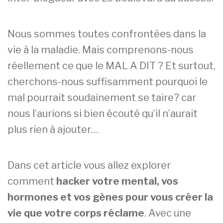
8
i
j
r
u
e
Nous sommes toutes confrontées dans la
i
(
vie à la maladie. Mais comprenons-nous
l
s
réellement ce que le MAL A DIT ? Et surtout,
l
)
e
cherchons-nous suffisamment pourquoi le
t
mal pourrait soudainement se taire? car
2
0
nous l’aurions si bien écouté qu’il n’aurait
2
plus rien à ajouter…
1
Dans cet article vous allez explorer
comment
hacker votre mental, vos
hormones et vos gènes pour vous créer la
vie que votre corps réclame
. Avec une