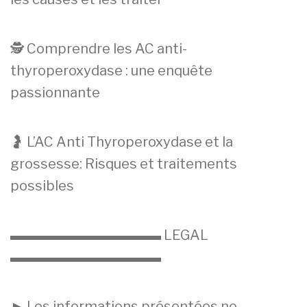
🕵️ Comprendre les AC anti-
thyroperoxydase : une enquête
passionnante
🤰 L’AC Anti Thyroperoxydase et la
grossesse: Risques et traitements
possibles
▬▬▬▬▬▬▬▬▬▬▬ LEGAL
▬▬▬▬▬▬▬▬▬▬▬
► Les informations présentées ne