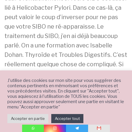
lié à Helicobacter Pylori. Dans ce cas-là, ça
peut valoir le coup d’inverser pour ne pas
que votre SIBO ne ré-apparaisse. Le
traitement du SIBO, j’en ai déjà beaucoup
parlé. On a une formation avec Isabelle
Dohan. Thyroïde et Troubles Digestifs. C’est
réellement quelque chose de compliqué. Si
c’était simple, je vous ferai un LIVE d’une
J'utilise des cookies sur mon site pour vous suggérer des
heure là dessus et ça serait plié, vous auriez
contenus pertinents en mémorisant vos préférences et
vos précédentes visites. En cliquant sur "Accepter tout",
toute l’information. Non, il se trouve que rien
vous aquiescez à l'utilisation de TOUS les cookies. Vous
que pour le sujet Thyroïde et Troubles
pouvez aussi approuver seulement une partie en visitant le
menu "Accepter en partie"
Digestifs, on a prévu 6 mois de formation.
Accepter en partie
Accepter tout
Et après, si vous avez besoin d’éradiquer le
SIBO et que c’est plus compliqué que des