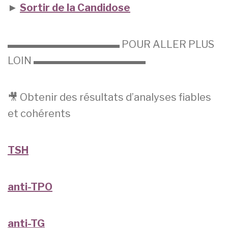
►
Sortir de la Candidose
▬▬▬▬▬▬▬▬▬▬▬ POUR ALLER PLUS
LOIN ▬▬▬▬▬▬▬▬▬▬▬
🎥 Obtenir des résultats d’analyses fiables
et cohérents
TSH
anti-TPO
anti-TG