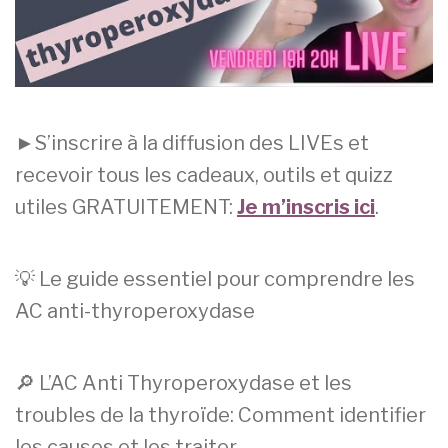
6
i
m
r
a
e
i
(
2
s
0
)
►S’inscrire à la diffusion des LIVEs et
2
recevoir tous les cadeaux, outils et quizz
3
utiles GRATUITEMENT:
Je m’inscris ici
.
💡 Le guide essentiel pour comprendre les
AC anti-thyroperoxydase
🔎 L’AC Anti Thyroperoxydase et les
troubles de la thyroïde: Comment identifier
les causes et les traiter