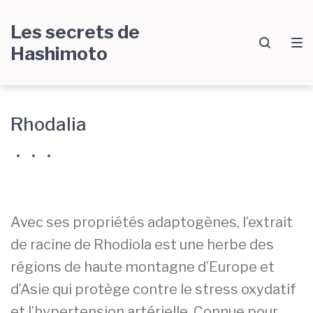
Passer
Aller
Passer
Les secrets de
à
au
au
Hashimoto
la
contenu
pied
navigation
de
principale
page
Rhodalia
par
Céline
•
•
•
S
P
0
Marie
u
u
C
p
b
o
p
l
m
Avec ses propriétés adaptogènes, l’extrait
l
i
m
é
é
e
de racine de Rhodiola est une herbe des
m
l
n
régions de haute montagne d’Europe et
e
e
t
n
2
a
d’Asie qui protège contre le stress oxydatif
t
1
i
et l’hypertension artérielle. Connue pour