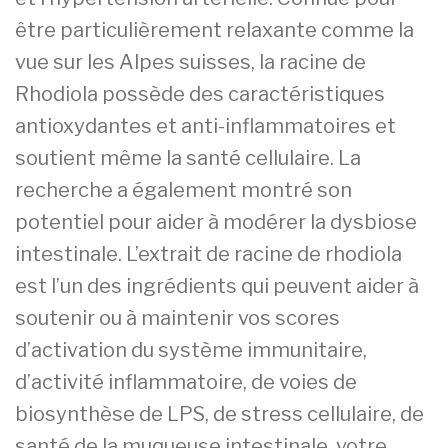
f
r
être particulièrement relaxante comme la
é
e
v
(
vue sur les Alpes suisses, la racine de
r
s
Rhodiola possède des caractéristiques
i
)
e
antioxydantes et anti-inflammatoires et
r
soutient même la santé cellulaire. La
2
0
recherche a également montré son
2
potentiel pour aider à modérer la dysbiose
1
intestinale. L’extrait de racine de rhodiola
est l’un des ingrédients qui peuvent aider à
soutenir ou à maintenir vos scores
d’activation du système immunitaire,
d’activité inflammatoire, de voies de
biosynthèse de LPS, de stress cellulaire, de
santé de la muqueuse intestinale, votre